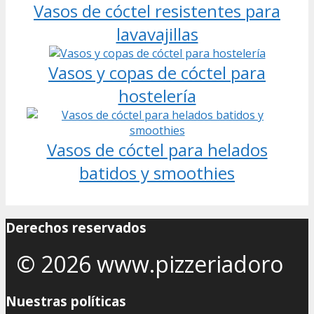
Vasos de cóctel resistentes para
lavavajillas
Vasos y copas de cóctel para
hostelería
Vasos de cóctel para helados
batidos y smoothies
Derechos reservados
© 2026 www.pizzeriadoro
Nuestras políticas