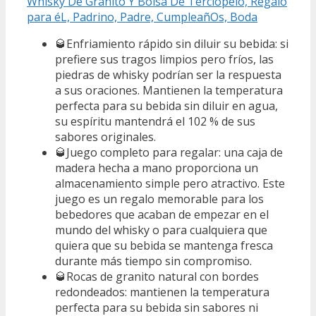
Whisky De Granito Y Bolsa De Terciopelo, Regalo
para éL, Padrino, Padre, CumpleañOs, Boda
🥃Enfriamiento rápido sin diluir su bebida: si
prefiere sus tragos limpios pero fríos, las
piedras de whisky podrían ser la respuesta
a sus oraciones. Mantienen la temperatura
perfecta para su bebida sin diluir en agua,
su espíritu mantendrá el 102 % de sus
sabores originales.
🥃Juego completo para regalar: una caja de
madera hecha a mano proporciona un
almacenamiento simple pero atractivo. Este
juego es un regalo memorable para los
bebedores que acaban de empezar en el
mundo del whisky o para cualquiera que
quiera que su bebida se mantenga fresca
durante más tiempo sin compromiso.
🥃Rocas de granito natural con bordes
redondeados: mantienen la temperatura
perfecta para su bebida sin sabores ni